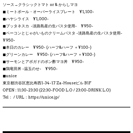
ソース→クラシックトマト or & からしマヨ
◼︎
ミートボール・オーバーライスプレート ¥1,100-
◼︎ハヤシライス
¥1,000-
◼︎プッタネスカ
-淡路島産の生パスタ使用- ¥950-
◼︎ベーコンとじゃがいものクリームパスタ
-淡路島産の生パスタ使用-
¥950-
◼︎
本日のカレー ¥950- (ハーフ&ハーフ ＋¥100-)
◼︎
グリーンカレー ¥950- (ハーフ&ハーフ ＋¥100-)
◼︎
サーモンとアボガドのポン酢マヨ丼 ¥950-
◼︎
鶏竜田丼 -温玉のせ- ¥950-
◼︎
unice
東京都渋谷区恵比寿西1-34-17 Za-Houseビル B1F
OPEN : 11:30-23:30 (22:30-FOOD L.O / 23:00-DRINK L.O)
Tel： / URL：https://unice.jp/