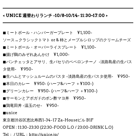
< UNICE 週替わりランチ -10/8~10/14- 11:30~17:00 >
◼︎
ミートボール・ハンバーガープレート ¥1,100-
ソース→クラシックトマト or & 柿とメープルシロップのクリームチーズ
◼︎
ミートボール・オーバーライスプレート ¥1,100-
◼︎揚げ鷄のみぞれあんかけ
¥1,000-
◼︎パンチェッタとアサリ、生パセリのペペロンチーノ
-淡路島産の生パス
タ使用- ¥950-
◼︎生ハムとマッシュルームのパスタ
-淡路島産の生パスタ使用- ¥950-
◼︎
本日のカレー ¥950- (ハーフ&ハーフ ＋¥100-)
◼︎
グリーンカレー ¥950- (ハーフ&ハーフ ＋¥100-)
◼︎
サーモンとアボガドのポン酢マヨ丼 ¥950-
◼︎
鶏竜田丼 -温玉のせ- ¥950-
◼︎
unice
東京都渋谷区恵比寿西1-34-17 Za-Houseビル B1F
OPEN : 11:30-23:30 (22:30-FOOD L.O / 23:00-DRINK L.O)
Tel： / URL：http://
unice.jp/