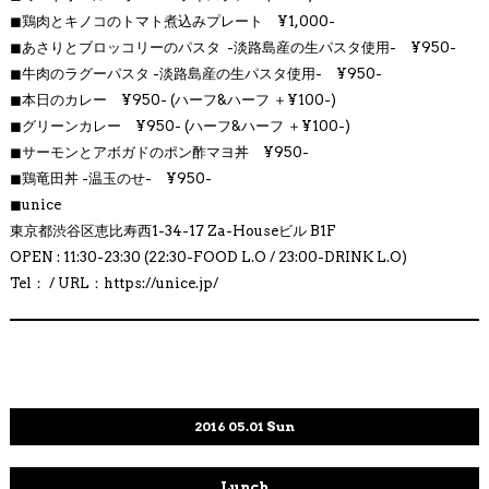
◼︎鶏肉とキノコのトマト煮込み
プレート ¥1,000-
◼︎あさりとブロッコリーのパスタ
-淡路島産の生パスタ使用- ¥950-
◼︎牛肉のラグーパスタ
-淡路島産の生パスタ使用- ¥950-
◼︎
本日のカレー ¥950- (ハーフ&ハーフ ＋¥100-)
◼︎
グリーンカレー ¥950- (ハーフ&ハーフ ＋¥100-)
◼︎
サーモンとアボガドのポン酢マヨ丼 ¥950-
◼︎
鶏竜田丼 -温玉のせ- ¥950-
◼︎
unice
東京都渋谷区恵比寿西1-34-17 Za-Houseビル B1F
OPEN : 11:30-23:30 (22:30-FOOD L.O / 23:00-DRINK L.O)
Tel： / URL：https://unice.jp/
2016
05.01
Sun
Lunch