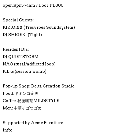
open:8pm〜1am / Door ¥1,000
Special Guests:
KIKIORIX (Tresvibes Soundsystem)
DJ SHIGEKI (Tight)
Resident DJs:
DJ QUIETSTORM
NAO (rural/addicted loop)
K.E.G (session womb)
Pop-up Shop: Delta Creation Studio
Food: ドミンゴ企画
Coffee: 秘密喫茶MILDSTYLE
Men: 中華そばつばめ
Supported by Acme Furniture
Info: