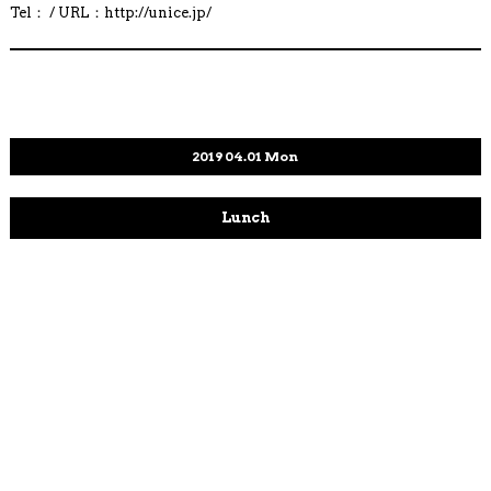
Tel： / URL：http://
unice.jp/
2019
04.01
Mon
Lunch