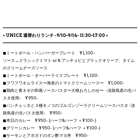
< UNICE 週替わりランチ -9/10~9/14- 11:30~17:00 >
◼︎
ミートボール・ハンバーガープレート ¥1,100-
ソース→クラシックトマト or & アンチョビとブラックオリーブ、タイム
のクリームチーズソース
◼︎
ミートボール・オーバーライスプレート ¥1,100-
◼︎フワフワオムライス〜海老のトマトクリームソース〜
¥1,000-
◼︎鶏肉と青ネギの和風ソースパスタ〜大根おろしのせ〜
-淡路島産の生パ
スタ使用- ¥950-
◼︎パンチェッタと３種キノコのゴルゴンゾーラクリームソースパスタ
-淡
路島産の生パスタ使用- ¥950-
◼︎
本日のカレー ¥950- (ハーフ&ハーフ ＋¥100-)
◼︎
グリーンカレー ¥950- (ハーフ&ハーフ ＋¥100-)
◼︎
サーモンとアボガドのポン酢マヨ丼 ¥950-