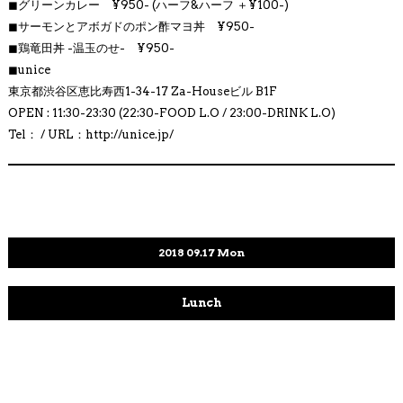
◼︎
グリーンカレー ¥950- (ハーフ&ハーフ ＋¥100-)
◼︎
サーモンとアボガドのポン酢マヨ丼 ¥950-
◼︎
鶏竜田丼 -温玉のせ- ¥950-
◼︎
unice
東京都渋谷区恵比寿西1-34-17 Za-Houseビル B1F
OPEN : 11:30-23:30 (22:30-FOOD L.O / 23:00-DRINK L.O)
Tel： / URL：http://
unice.jp/
2018
09.17
Mon
Lunch