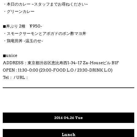
・本日のカレー ~スタッフまでお尋ねください~
・グリーンカレー
◼︎丼ぶり 2種 ¥950-
・スモークサーモンとアボガドのポン酢マヨ丼
・鶏竜田丼 -温玉のせ-
◼︎unice
ADDRESS：東京都渋谷区恵比寿西1-34-17 Za-Houseビル B1F
OPEN : 11:30-0:00 (23:00-FOOD L.O / 23:30-DRINK L.O)
Tel： / URL：
2016
04.26
Tue
Lunch