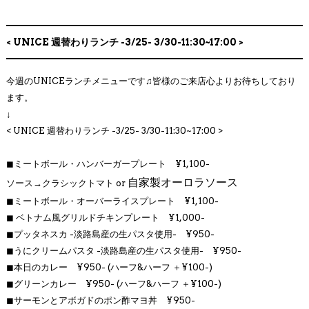
< UNICE 週替わりランチ -3/25- 3/30-11:30~17:00 >
今週のUNICEランチメニューです♫皆様のご来店心よりお待ちしており
ます。
↓
< UNICE 週替わりランチ -3/25- 3/30
-11:30~17:00 >
◼︎
ミートボール・ハンバーガープレート ¥1,100-
自家製オーロラソース
ソース→クラシックトマト or
◼︎
ミートボール・オーバーライスプレート ¥1,100-
◼︎
ベトナム風グリルドチキンプレート
¥1,000-
◼︎プッタネスカ
-淡路島産の生パスタ使用- ¥950-
◼︎うにクリームパスタ
-淡路島産の生パスタ使用- ¥950-
◼︎
本日のカレー ¥950- (ハーフ&ハーフ ＋¥100-)
◼︎
グリーンカレー ¥950- (ハーフ&ハーフ ＋¥100-)
◼︎
サーモンとアボガドのポン酢マヨ丼 ¥950-