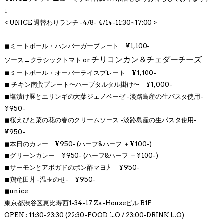
↓
< UNICE 週替わりランチ -4/8- 4/14
-11:30~17:00 >
◼︎
ミートボール・ハンバーガープレート ¥1,100-
チリコンカン＆チェダーチーズ
ソース→クラシックトマト or
◼︎
ミートボール・オーバーライスプレート ¥1,100-
◼︎
チキン南蛮プレート〜ハーブタルタル掛け〜
¥1,000-
◼︎塩漬け豚とエリンギの大葉ジェノベーゼ
-淡路島産の生パスタ使用-
¥950-
◼︎桜えびと菜の花の春のクリームソース
-淡路島産の生パスタ使用-
¥950-
◼︎
本日のカレー ¥950- (ハーフ&ハーフ ＋¥100-)
◼︎
グリーンカレー ¥950- (ハーフ&ハーフ ＋¥100-)
◼︎
サーモンとアボガドのポン酢マヨ丼 ¥950-
◼︎
鶏竜田丼 -温玉のせ- ¥950-
◼︎
unice
東京都渋谷区恵比寿西1-34-17 Za-Houseビル B1F
OPEN : 11:30-23:30 (22:30-FOOD L.O / 23:00-DRINK L.O)