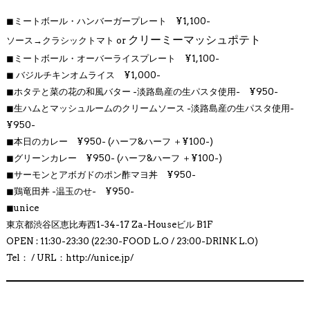
◼︎
ミートボール・ハンバーガープレート ¥1,100-
クリーミーマッシュポテト
ソース→クラシックトマト or
◼︎
ミートボール・オーバーライスプレート ¥1,100-
◼︎
バジルチキンオムライス
¥1,000-
◼︎ホタテと菜の花の和風バター
-淡路島産の生パスタ使用- ¥950-
◼︎生ハムとマッシュルームのクリームソース
-淡路島産の生パスタ使用-
¥950-
◼︎
本日のカレー ¥950- (ハーフ&ハーフ ＋¥100-)
◼︎
グリーンカレー ¥950- (ハーフ&ハーフ ＋¥100-)
◼︎
サーモンとアボガドのポン酢マヨ丼 ¥950-
◼︎
鶏竜田丼 -温玉のせ- ¥950-
◼︎
unice
東京都渋谷区恵比寿西1-34-17 Za-Houseビル B1F
OPEN : 11:30-23:30 (22:30-FOOD L.O / 23:00-DRINK L.O)
Tel： / URL：http://
unice.jp/