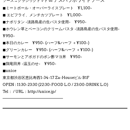
アスパラホワイトソース
ソース→クラシックトマト or
◼︎
ミートボール・オーバーライスプレート ¥1,100-
◼︎
エビフライ、メンチカツプレート
¥1,000-
◼︎ナポリタン
-淡路島産の生パスタ使用- ¥950-
◼︎ホウレン草とベーコンのクリームパスタ
-淡路島産の生パスタ使用-
¥950-
◼︎
本日のカレー ¥950- (ハーフ&ハーフ ＋¥100-)
◼︎
グリーンカレー ¥950- (ハーフ&ハーフ ＋¥100-)
◼︎
サーモンとアボガドのポン酢マヨ丼 ¥950-
◼︎
鶏竜田丼 -温玉のせ- ¥950-
◼︎
unice
東京都渋谷区恵比寿西1-34-17 Za-Houseビル B1F
OPEN : 11:30-23:30 (22:30-FOOD L.O / 23:00-DRINK L.O)
Tel： / URL：http://
unice.jp/
━━━━━━━━━━━━━━━━