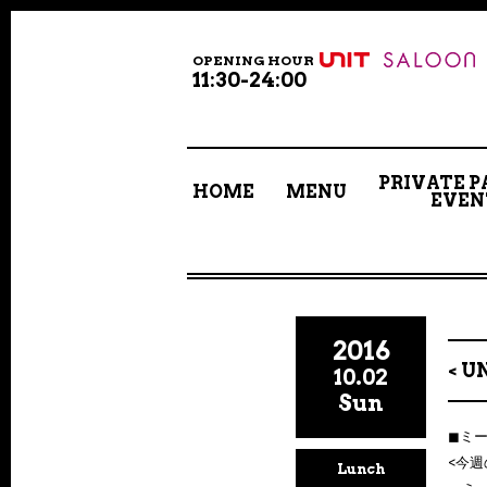
OPENING HOUR
11:30-24:00
PRIVATE P
HOME
MENU
EVEN
2016
< U
10.02
Sun
◼︎ミ
<今週
Lunch