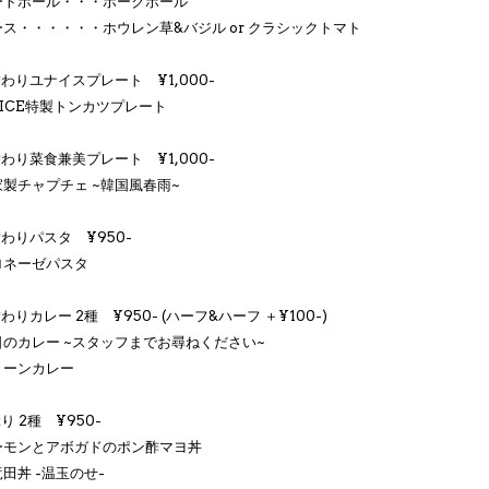
ートボール・・・ポークボール
ス・・・・・・ホウレン草&バジル or クラシックトマト
替わりユナイスプレート ¥1,000-
ICE特製トンカツプレート
替わり菜食兼美プレート ¥1,000-
製チャプチェ ~韓国風春雨~
替わりパスタ ¥950-
ロネーゼパスタ
替わりカレー 2種 ¥950- (ハーフ&ハーフ ＋¥100-)
日のカレー ~スタッフまでお尋ねください~
リーンカレー
ぶり 2種 ¥950-
ーモンとアボガドのポン酢マヨ丼
田丼 -温玉のせ-