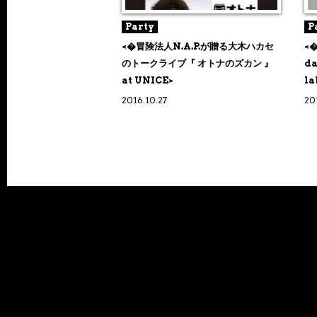
Party
P
<�冒険法人N.A.P.が贈る大木ハカセ
<�
のトークライブ『 オトナのズカン 』
da
at UNICE>
la
2016.10.27
20