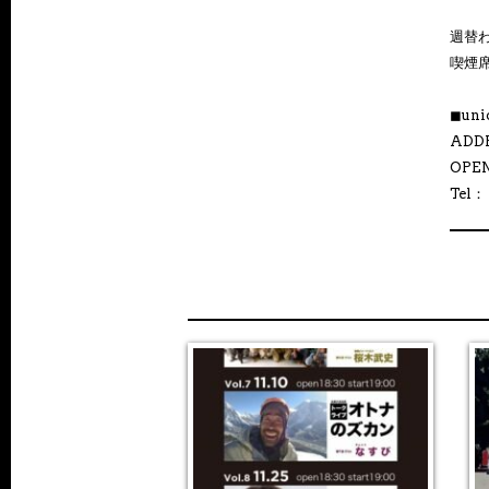
週替わ
喫煙
◼︎uni
ADD
OPEN 
Tel： 