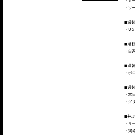
・ミ
・ソー
◼︎週
・UN
◼︎週
・自家
◼︎週
・ボ
◼︎週
・本
・グ
◼︎丼
・サ
・鶏竜