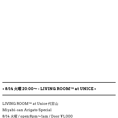
COMPANY PROFILE
< 8/14 火曜 20:00〜 - LIVING ROOM™ at UNICE >
LIVING ROOM™ at Unice 代官山
Miyabi-san Arigato Special
8/14 火曜 / open:8pm〜1am / Door ¥1,000