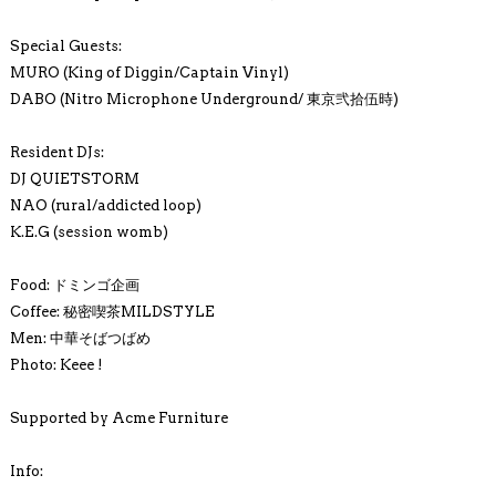
Special Guests:
MURO (King of Diggin/Captain Vinyl)
DABO (Nitro Microphone Underground/ 東京弐拾伍時)
Resident DJs:
DJ QUIETSTORM
NAO (rural/addicted loop)
K.E.G (session womb)
Food: ドミンゴ企画
Coffee: 秘密喫茶MILDSTYLE
Men: 中華そばつばめ
Photo: Keee !
Supported by Acme Furniture
Info: