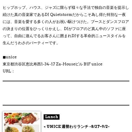
ヒップホップ、ハウス、ジャズに限らず様々な手法で独自の音楽を提示し
続けた真の音楽家であるDJ Quietstormだからこそ為し得た特別な一夜
には、音楽を愛する多くの人がお祝い駆けつけた。ブースとダンスフロア
の決まりの位置をひっくりかえし、DJがフロアのど真ん中のソファに座
って、自由に遊んでるお客さんに囲まれDJする革命的ニュースタイルを
生んだうわさのパーティーです。
◼︎
unice
東京都渋谷区恵比寿西1-34-17 Za-Houseビル B1F unice
URL：
Lunch
< UNICE 週替わりランチ -8/27~9/2-